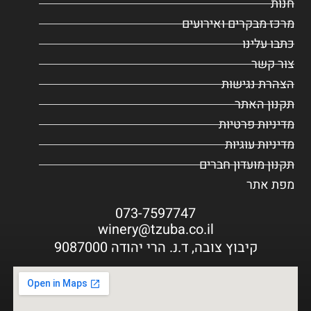
חנות
מרכז מבקרים ואירועים
כתבו עלינו
צור קשר
הצהרת נגישות
תקנון האתר
מדיניות פרטיות
מדיניות עוגיות
תקנון מועדון חברים
מפת אתר
073-7597747
winery@tzuba.co.il
קיבוץ צובה, ד.נ. הרי יהודה 9087000