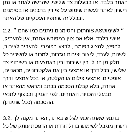
האתר בלבד, או בבעלות צד שלישי, שהרשה לאתר או נתן
רישיון לאתר לעשות שימוש על פי דין בתכנים או בסימנים
ובכלל זה שותפיו העסקיים של האתר.
2.2. התוכן והסימנים ניתנים כמו שהם ״IS AS״ לשימוש
אישי בלבד. אלא אם צוין במפורש אחרת, אין להעתיק,
להפיץ, להציג בפומבי, לבצע בפומבי, להעביר לציבור,
לשנות, לעבד, ליצור יצירות
נגזרות, למכור או להשכיר כל
חלק מן הנ"ל, בין ישירות ובין באמצעות או בשיתוף צד
שלישי, בכל
דרך או אמצעי בין אם אלקטרוניים, מכאניים,
אופטיים, אמצעי צילום או הקלטה, או בכל אמצעי
ודרך
אחרת, בלא קבלת הסכמה בכתב ומראש מהאתר או
מבעלי הזכויות האחרים, לפי העניין,
ובכפוף לתנאי
ההסכמה (ככל שתינתן).
3.2. בתנאי שאתה זכאי לגלוש באתר, האתר מקנה לך
רישיון מוגבל לשימוש בו ולהורדת או הדפסת
עותק של כל