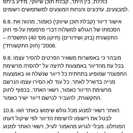
כוללת, בין היתר, קבלת תוכן שיווקי, מידע ביחס
למבצעים, עדכונים והנחות המוצעים למשתמשים רשומים.
8.8. אישור דיוור (קבלת תוכן שיווקי) כאמור, מהווה את
הסכמתו של הגולש למשלוח דברי פרסומת על-פי חוק
התקשורת (בזק ושידורים) (תיקון מס' 40) התשס"ח –
2008" (חוק התקשורת").
9.8. מובהר כי באפשרות משאיר הפרטים להסיר עצמו
בכל עת מהדיוור באמצעות לחיצה על "להסרה מרשימת
התפוצה" שמופיע בתחתית כל דיוור שנשלח או באמצעות
פנייה בדוא"ל לאתר. כל עוד לא הסירו עצמו הנרשם
מרשימת הדיוור כאמור, רשאי האתר, בכפוף לחוק
התקשורת, להעביר לנרשם דיוור ישיר כאמור.
10.8. האתר רשאי למנוע מכל גולש שימוש באתר ו/או
לבטל את רישומו לרשימת הדיוור לפי שיקול דעתו
המוחלט. מבלי לגרוע מהאמור לעיל, רשאי האתר למנוע