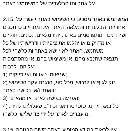
אחריותו הבלעדית של המשתמש באתר.
על
2.15. המשתמש באתר מסכים כי השימוש באתר ייעשה על
אחריותו הבלעדית והמלאה. האתר אינו
מתחייב כי תכנים
ושירותים המתפרסמים באתר, יהיו מלאים, נכונים, חוקיים
או מדויקים או
יהלמו את ציפיותיו ודרישותיו של כל
משתמש. האתר לא י ישא באחריות כלשהי לכל
תוצאה
שתנבע מהם, או משימוש בהם, או מהסתמכות
עליהם, לרבות:
1) שגיאות, טעויות ואי-דיוקים;
2) נזק לגוף או לרכוש, מכל סוג, הנגרם עקב השימוש
באתר ו/או רכישה באתר;
לאתר או מהאתר;
3) הפרעה בגישה
4) כל באג, וירוס, סוסי טרויאני וכיו״ב שעלולים להיות
צד שלישי כלשהו.
מועברים לאתר על ידי
3.15. אין לראות במידע המופיע באתר משום הבטחה