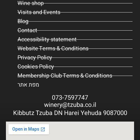
Wine shop
Visits and Events
Blog
Contact
Accessibility statement
Website Terms & Conditions
Privacy Policy
Cookies Policy
Membership Club Terms & Conditions
מפת אתר
073-7597747
winery@tzuba.co.il
Kibbutz Tzuba DN Harei Yehuda 9087000